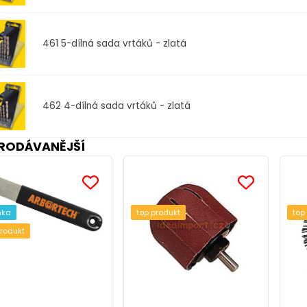
461
5-dílná sada vrtáků - zlatá
462
4-dílná sada vrtáků - zlatá
RODÁVANĚJŠÍ
nka
top produkt
top
produkt