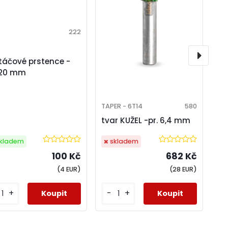
222
táčové prstence -
120 mm
TAPER - 6T14
580
tvar KUŽEL -pr. 6,4 mm
kladem
skladem
100 Kč
682 Kč
(4 EUR)
(28 EUR)
+
-
+