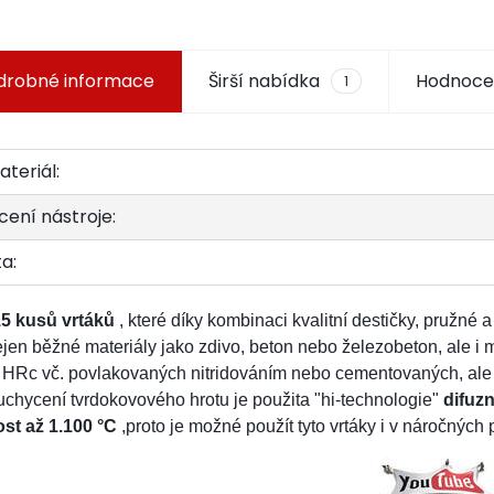
drobné informace
Širší nabídka
Hodnoce
1
teriál:
cení nástroje:
ta:
15 kusů vrtáků
, které díky kombinaci kvalitní destičky, pružné 
ejen běžné materiály jako zdivo, beton nebo železobeton, ale i m
 HRc vč. povlakovaných nitridováním nebo cementovaných, ale i 
uchycení tvrdokovového hrotu je použita "hi-technologie"
difuz
st až 1.100 °C
,proto je možné použít tyto vrtáky i v náročnýc