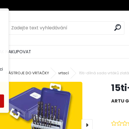
AK NAKUPOVAT
ci
NÁSTROJE DO VRTAČKY
vrtací
15ti-dílná sada vrtáků zlatá
15t
ARTU G