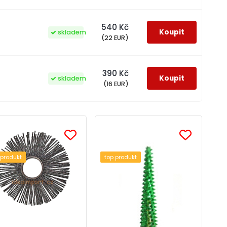
540 Kč
skladem
(22 EUR)
390 Kč
skladem
(16 EUR)
 produkt
top produkt