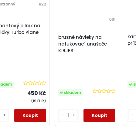
stranný
822
691
antový pilník na
ičky Turbo Plane
kar
brusné návleky na
pr.
nafukovací unašeče
KIRJES
ladem
s
450 Kč
skladem
(19 EUR)
+
-
-
+