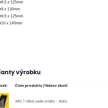
ø8,5 x 125mm
ø9 x 130mm
ø9,5 x 125mm
ø10 x 140mm
ianty výrobku
zek:
Číslo produktu / Název zboží:
460
7-dílná sada vrtáků - zlatá