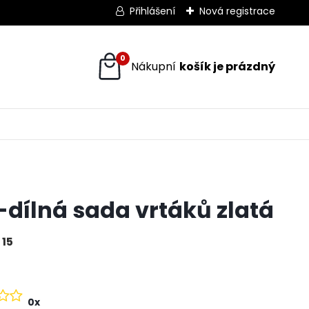
Přihlášení
Nová registrace
0
i-dílná sada vrtáků zlatá
 15
0x