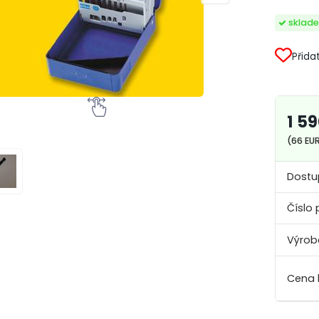
sklad
Přida
1 5
(66 EU
Dostu
Číslo 
Výrob