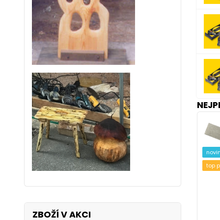
NEJP
novi
top 
ZBOŽÍ V AKCI