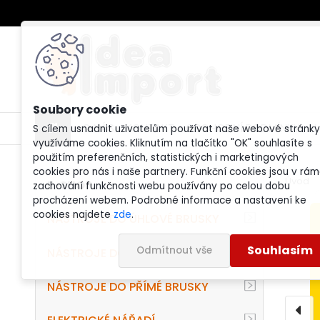
O NÁS
KONTAKT
OBCHODNÍ PODMÍNKY
J
S cílem usnadnit uživatelům používat naše webové stránky
využíváme cookies. Kliknutím na tlačítko "OK" souhlasíte s
použitím preferenčních, statistických i marketingových
cookies pro nás i naše partnery. Funkční cookies jsou v rám
Úvod
E-SHOP
zachování funkčnosti webu používány po celou dobu
procházení webem. Podrobné informace a nastavení ke
cookies najdete
zde
.
NÁSTROJE DO ÚHLOVÉ BRUSKY
Souhlasím
Odmítnout vše
NÁSTROJE DO VRTAČKY
NÁSTROJE DO PŘÍMÉ BRUSKY