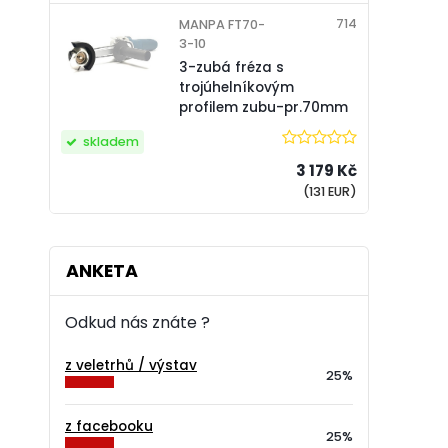
714
MANPA FT70-
3-10
3-zubá fréza s
trojúhelníkovým
profilem zubu-pr.70mm
skladem
3 179 Kč
(131 EUR)
ANKETA
Odkud nás znáte ?
z veletrhů / výstav
25%
z facebooku
25%