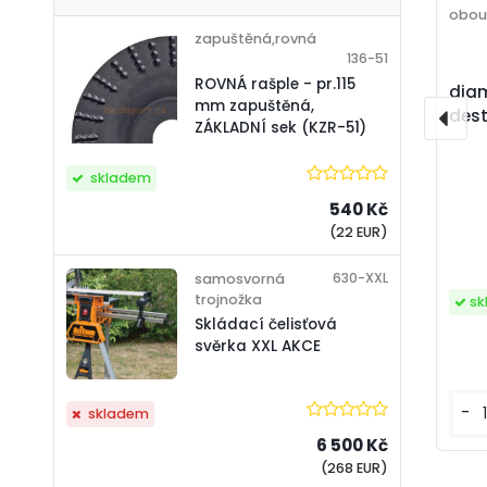
obou
zapuštěná,rovná
136-51
ROVNÁ rašple - pr.115
diam
mm zapuštěná,
dest
ZÁKLADNÍ sek (KZR-51)
skladem
540 Kč
(22 EUR)
630-XXL
samosvorná
trojnožka
sk
Skládací čelisťová
svěrka XXL AKCE
-
skladem
6 500 Kč
(268 EUR)