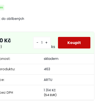
em
t do oblíbených
90 Kč
-
+
ks
R)
pnost:
skladem
produktu:
463
ce:
ARTU
1 314 Kč
(54 EUR)