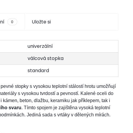
ní
Uložte si
0
univerzální
válcová stopka
standard
a pevné stopky s vysokou teplotní stálostí hrotu umožňují
ateriály s vysokou tvrdostí a pevností. Kalené oceli do
kámen, beton, dlažbu, keramiku jak příklepem, tak i
ního svaru
. Tímto spojem je zajištěna vysoká teplotní
h podmínkách. Jediná sada s vrtáky v dělených mírách.