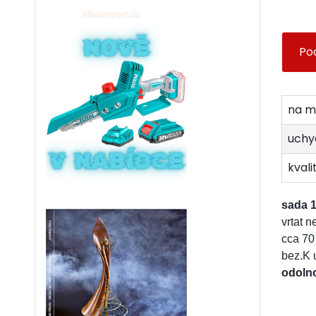
Po
na ma
uchy
kvali
sada 
vrtat n
cca 70
bez.K 
odolno