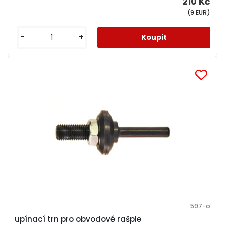
210 Kč
(9 EUR)
-
+
597-o
upínací trn pro obvodové rašple