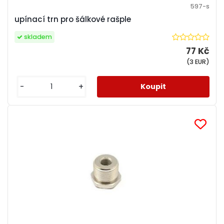
597-s
upínací trn pro šálkové rašple
skladem
77 Kč
(3 EUR)
-
+