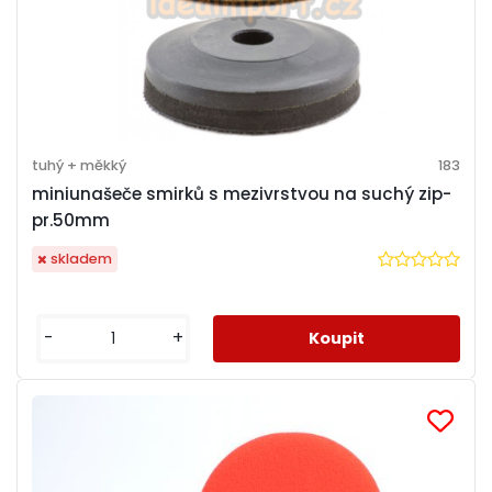
tuhý + měkký
183
miniunašeče smirků s mezivrstvou na suchý zip-
pr.50mm
skladem
-
+