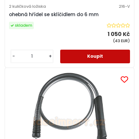
2 kuličková ložiska
216-V
ohebná hřídel se sklíčidlem do 6 mm
skladem
1 050 Kč
(43 EUR)
-
+