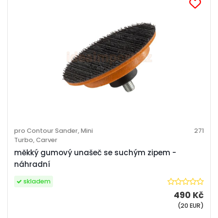
pro Contour Sander, Mini
271
Turbo, Carver
měkký gumový unašeč se suchým zipem -
náhradní
skladem
490 Kč
(20 EUR)