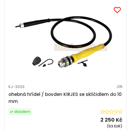
KJ-202S
215
ohebná hřídel / bovden KIRJES se sklíčidlem do 10
mm
skladem
2 250 Kč
(93 EUR)