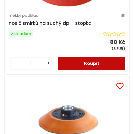
měkký podklad
181
nosič smirků na suchý zip + stopka
skladem
80 Kč
(3 EUR)
-
+