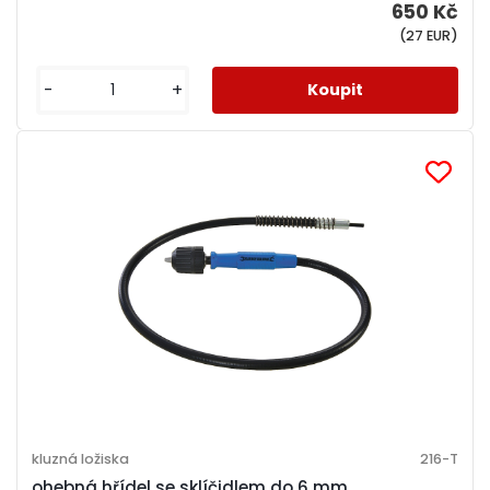
650 Kč
(27 EUR)
-
+
kluzná ložiska
216-T
ohebná hřídel se sklíčidlem do 6 mm