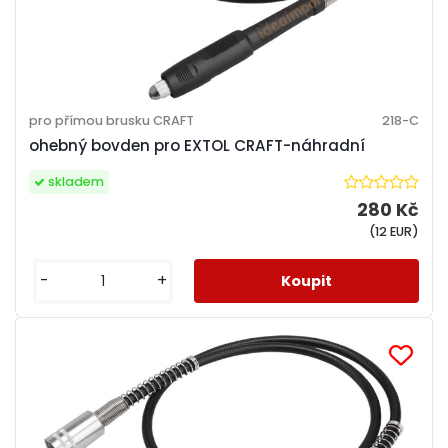
pro přímou brusku CRAFT
218-C
ohebný bovden pro EXTOL CRAFT-náhradní
skladem
280 Kč
(12 EUR)
-
+