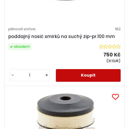
pěnová vrstva
182
poddajný nosič smirků na suchý zip-pr.100 mm
skladem
750 Kč
(31 EUR)
-
+