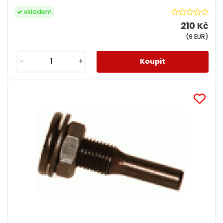
skladem
210 Kč
(9 EUR)
-
+