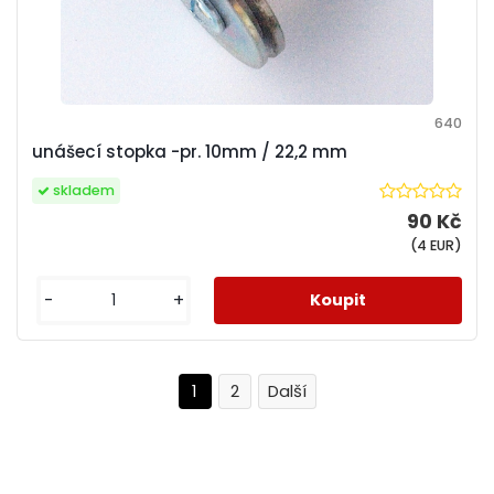
640
unášecí stopka -pr. 10mm / 22,2 mm
skladem
90 Kč
(4 EUR)
-
+
1
2