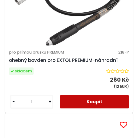
pro přímou brusku PREMIUM
218-P
ohebný bovden pro EXTOL PREMIUM-náhradní
skladem
280 Kč
(12 EUR)
-
+