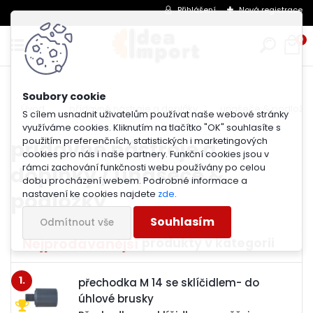
Přihlášení
Nová registrace
0
Úvod
přídavné nástroje a doplňky
unašeče & podložk
S cílem usnadnit uživatelům používat naše webové stránky
využíváme cookies. Kliknutím na tlačítko "OK" souhlasíte s
použitím preferenčních, statistických i marketingových
přídavné nástroje a
cookies pro nás i naše partnery. Funkční cookies jsou v
doplňky / unašeče &
rámci zachování funkčnosti webu používány po celou
dobu procházení webem. Podrobné informace a
podložky
nastavení ke cookies najdete
zde
.
Souhlasím
Odmítnout vše
Nejprodávanější
1.
přechodka M 14 se sklíčidlem- do
úhlové brusky