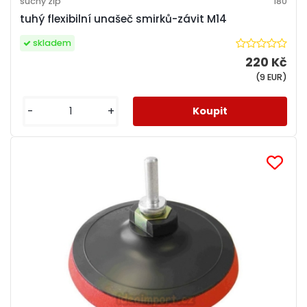
suchý zip
180
tuhý flexibilní unašeč smirků-závit M14
skladem
220 Kč
(9 EUR)
-
+