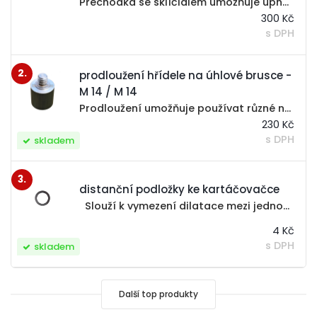
Přechodka se sklíčidlem umožňuje upnout a používat stopkové nástroje s různým průměrem stopky v úhlové brusce. Hlavička sklíčidla je rychloupínací nebo s kličkou- vyberte variantu .... ... Pokud chcete použít vlastní sklíčidlo, je možné...
300 Kč
s DPH
2.
prodloužení hřídele na úhlové brusce -
M 14 / M 14
Prodloužení umožňuje používat různé nástroje ve větší vzdálenosti od těla úhlové brusky, kde je nedostatek místa v ostrých úhlech nebo je potřeba dostat nástroj do větší hloubky , např. hlubší misky, vázy, úzké trubky nebo otvory, aj. Také je možné...
230 Kč
s DPH
skladem
3.
distanční podložky ke kartáčovačce
Slouží k vymezení dilatace mezi jednotlivými prstenci a zafixování celé sestavy kartáčů proti protáčení. Správný počet je důležitý pro výslednou funkčnost, proto v případě nesprávného počtu, může být objednávka upravena. Technické údaje: vnější...
4 Kč
s DPH
skladem
Další top produkty