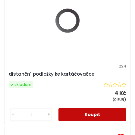
224
distanční podložky ke kartáčovačce
skladem
4 Kč
(0 EUR)
-
+