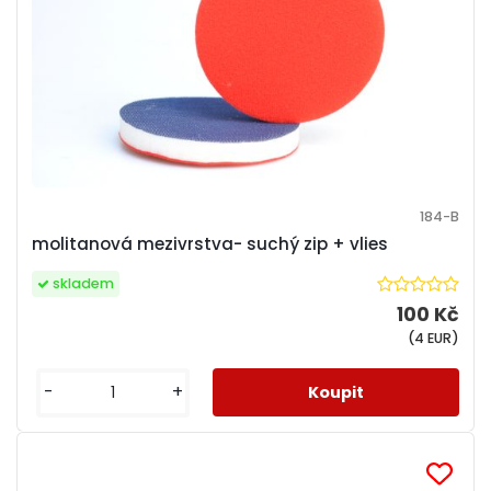
184-B
molitanová mezivrstva- suchý zip + vlies
skladem
100 Kč
(4 EUR)
-
+