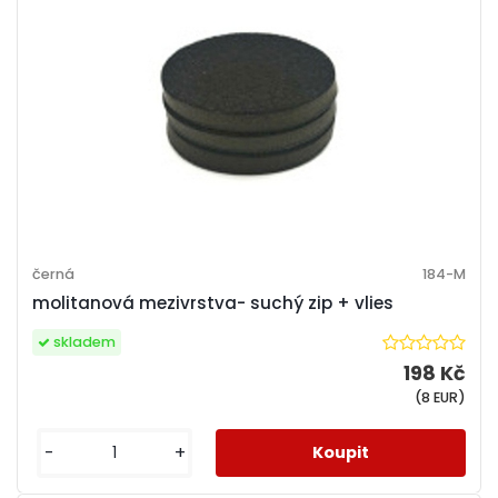
černá
184-M
molitanová mezivrstva- suchý zip + vlies
skladem
198 Kč
(8 EUR)
-
+