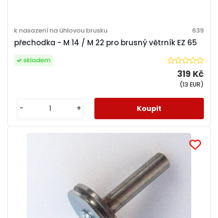
k nasazení na úhlovou brusku
639
přechodka - M 14 / M 22 pro brusný větrník EZ 65
skladem
319 Kč
(13 EUR)
-
+