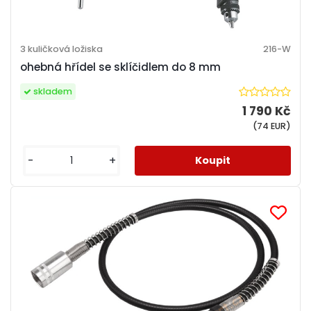
3 kuličková ložiska
216-W
ohebná hřídel se sklíčidlem do 8 mm
skladem
1 790 Kč
(74 EUR)
-
+