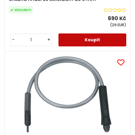
skladem
690 Kč
(29 EUR)
-
+