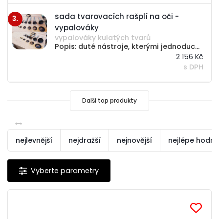
sada tvarovacích rašplí na oči -
3.
vypalováky
vypalováky kulatých tvarů
Popis: duté nástroje, kterými jednoduchým způsobem vytvoříte ve dřevě oční kouli zvířete nebo člověka jsou vhodné především pro vysokoobrátkové nářadí, protože pracují na principu tření, kdy dochází k lehkému zuhelnatění povrchu a hladkému...
2 156 Kč
s DPH
Další top produkty
nejlevnější
nejdražší
nejnovější
nejlépe hodn