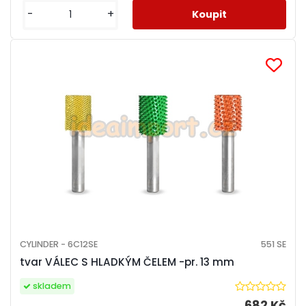
-
+
CYLINDER - 6C12SE
551 SE
tvar VÁLEC S HLADKÝM ČELEM -pr. 13 mm
skladem
682 Kč