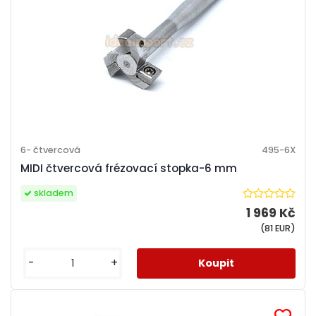
6- čtvercová
495-6X
MIDI čtvercová frézovací stopka-6 mm
skladem
1 969 Kč
(81 EUR)
-
+