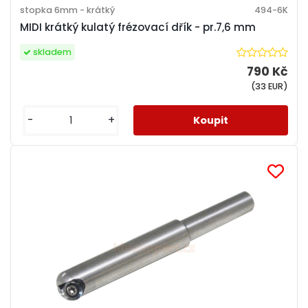
stopka 6mm - krátký
494-6K
MIDI krátký kulatý frézovací dřík - pr.7,6 mm
skladem
790 Kč
(33 EUR)
-
+