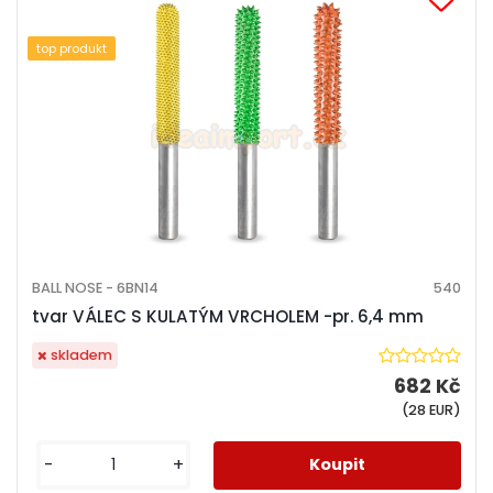
top produkt
BALL NOSE - 6BN14
540
tvar VÁLEC S KULATÝM VRCHOLEM -pr. 6,4 mm
skladem
682 Kč
(28 EUR)
-
+