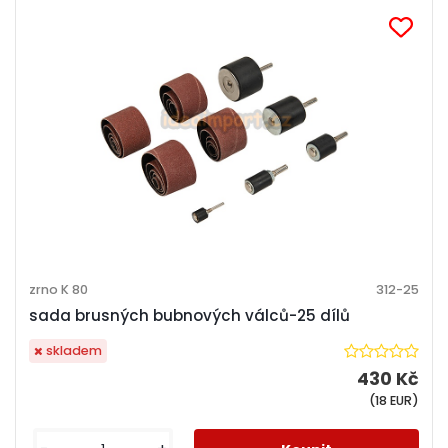
zrno K 80
312-25
sada brusných bubnových válců-25 dílů
skladem
430 Kč
(18 EUR)