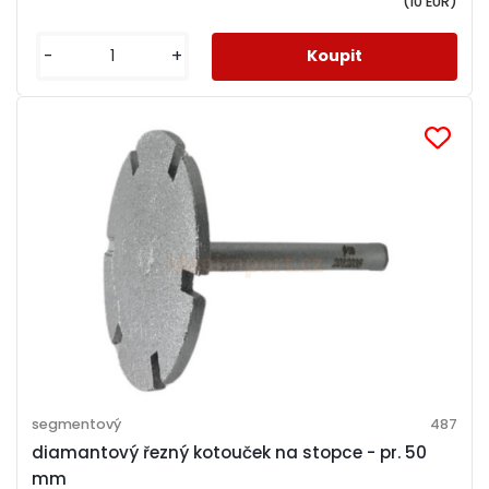
(10 EUR)
-
+
segmentový
487
diamantový řezný kotouček na stopce - pr. 50
mm