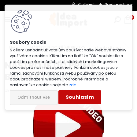
Přihlášení
Nová registrace
0
Úvod
NÁSTROJE DO PŘÍMÉ BRUSKY
stopka 6 mm
S cílem usnadnit uživatelům používat naše webové stránky
využíváme cookies. Kliknutím na tlačítko "OK" souhlasíte s
použitím preferenčních, statistických i marketingových
NÁSTROJE DO PŘÍMÉ
cookies pro nás i naše partnery. Funkční cookies jsou v
BRUSKY / stopka 6 mm
rámci zachování funkčnosti webu používány po celou
dobu procházení webem. Podrobné informace a
nastavení ke cookies najdete
zde
.
Ukázka práce a hrubostí rašplí
Souhlasím
Odmítnout vše