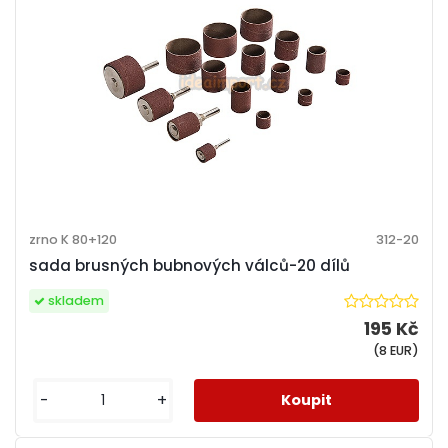
zrno K 80+120
312-20
sada brusných bubnových válců-20 dílů
skladem
195 Kč
(8 EUR)
-
+