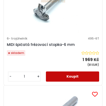
6- trojúhelník
495-6T
MIDI špičatá frézovací stopka-6 mm
skladem
1 969 Kč
(81 EUR)
-
+