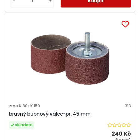
-
+
zrno K 80+K 150
313
brusný bubnový válec-pr. 45 mm
skladem
240 Kč