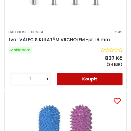
BALL NOSE - 6BN34
545
tvar VÁLEC S KULATÝM VRCHOLEM -pr. 19 mm
skladem
837 Kč
(34 EUR)
-
+