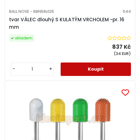
BALL NOSE - 6BN58x125
544
tvar VÁLEC dlouhý S KULATÝM VRCHOLEM -pr. 16
mm
skladem
837 Kč
(34 EUR)
-
+