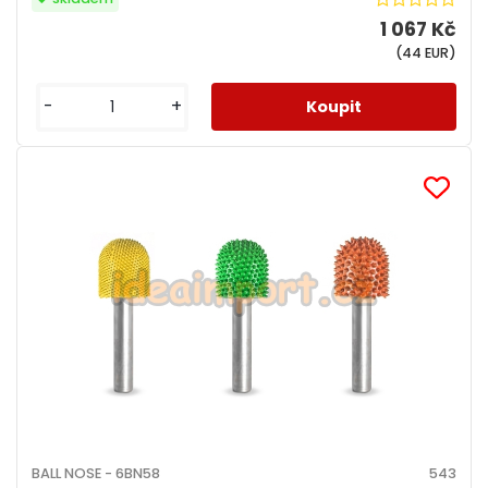
1 067 Kč
(44 EUR)
-
+
BALL NOSE - 6BN58
543