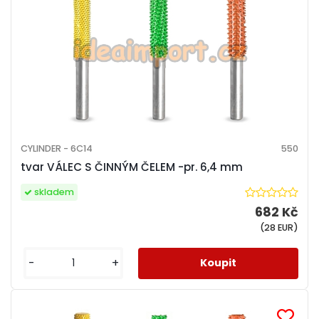
CYLINDER - 6C14
550
tvar VÁLEC S ČINNÝM ČELEM -pr. 6,4 mm
skladem
682 Kč
(28 EUR)
-
+