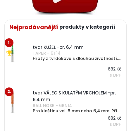
Nejprodávanější
1.
tvar KUŽEL -pr. 6,4 mm
TAPER - 6T14
Hroty z tvrdokovu s dlouhou životností. Případné zanesení lze odstranit kartáčem nebo chemicky. Pro kleštinu vel. 6 mm nebo 6,4 mm. VYBERTE POŽADOVANOU STOPKU A HRUBOST - v nabídce 3 varianty Ø stopky ... 6 mm nebo 6,4 mm (1/4") Ø...
682 Kč
s DPH
2.
tvar VÁLEC S KULATÝM VRCHOLEM -pr.
6,4 mm
BALL NOSE - 6BN14
Pro kleštinu vel. 6 mm nebo 6,4 mm. Případné zanesení lze odstranit kartáčem nebo chemicky. VYBERTE POŽADOVANOU STOPKU A HRUBOST - v nabídce 3 varianty Ø stopky ... 6 mm nebo 6,4 mm (1/4") Ø nástroje ... cca 6,4 mm (1/4") pracovní délka...
682 Kč
s DPH