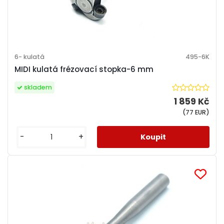
6- kulatá
495-6K
MIDI kulatá frézovací stopka-6 mm
skladem
1 859 Kč
(77 EUR)
-
+