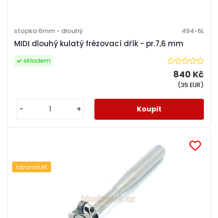
stopka 6mm - dlouhý
494-6L
MIDI dlouhý kulatý frézovací dřík - pr.7,6 mm
skladem
840 Kč
(35 EUR)
-
+
top produkt