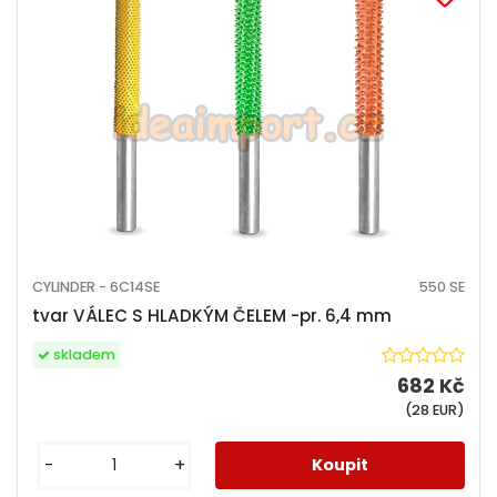
CYLINDER - 6C14SE
550 SE
tvar VÁLEC S HLADKÝM ČELEM -pr. 6,4 mm
skladem
682 Kč
(28 EUR)
-
+