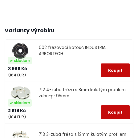
Varianty výrobku
002
frézovací kotouč INDUSTRIAL
ARBORTECH
skladem
3 985 Kč
(164 EUR)
712
4-zubá fréza s 8mm kulatým profilem
zubu-pr.95mm
skladem
2 519 Kč
(104 EUR)
713
3-zubá fréza s 12mm kulatým profilem