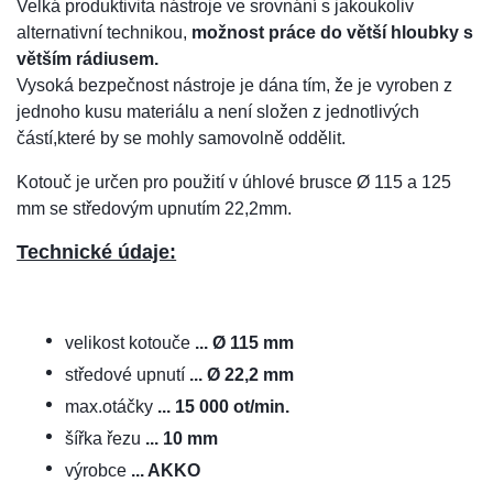
Velká produktivita nástroje ve srovnání s jakoukoliv
alternativní technikou,
možnost práce do větší hloubky s
větším rádiusem.
Vysoká bezpečnost nástroje je dána tím, že je vyroben z
jednoho kusu materiálu a není složen z jednotlivých
částí,které by se mohly samovolně oddělit.
Kotouč je určen pro použití v úhlové brusce Ø 115 a 125
mm se středovým upnutím 22,2mm.
Technické údaje:
velikost kotouče
... Ø 115 mm
středové upnutí
... Ø 22,2 mm
max.otáčky
... 15 000 ot/min.
šířka řezu
... 10 mm
výrobce
... AKKO