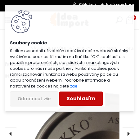
Přihlášení
Nová registrace
0
Úvod
NÁSTROJE DO ÚHLOVÉ BRUSKY
na plast
brusn
S cílem usnadnit uživatelům používat naše webové stránky
využíváme cookies. Kliknutím na tlačítko "OK" souhlasíte s
použitím preferenčních, statistických i marketingových
frézovací kotouč-PROFI 4 zubý
cookies pro nás i naše partnery. Funkční cookies jsou v
rámci zachování funkčnosti webu používány po celou
INDUSTRIAL
dobu procházení webem. Podrobné informace a
nastavení ke cookies najdete
zde
.
Souhlasím
Odmítnout vše