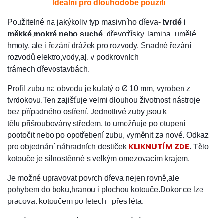
Ideální pro dlouhodobé použití
Použitelné na jakýkoliv typ masivního dřeva-
tvrdé i
měkké,mokré nebo suché
, dřevotřísky, lamina, umělé
hmoty, ale i řezání drážek pro rozvody. Snadné řezání
rozvodů elektro,vody,aj. v podkrovních
trámech,dřevostavbách.
Profil zubu na obvodu je kulatý o Ø 10 mm, vyroben z
tvrdokovu.Ten zajišťuje velmi dlouhou životnost nástroje
bez případného ostření. Jednotlivé zuby jsou k
tělu přišroubovány středem, to umožňuje po otupení
pootočit nebo po opotřebení zubu, vyměnit za nové. Odkaz
KLIKNUTÍM ZDE
pro objednání náhradních destiček
. Tělo
kotouče je silnostěnné s velkým omezovacím krajem.
Je možné upravovat povrch dřeva nejen rovně,ale i
pohybem do boku,hranou i plochou kotouče.Dokonce lze
pracovat kotoučem po letech i přes léta.