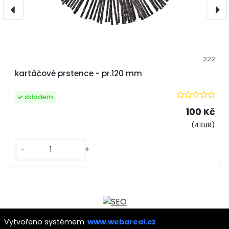
222
kartáčové prstence - pr.120 mm
skladem
100 Kč
(4 EUR)
-
+
Vytvořeno systémem
www.webareal.cz